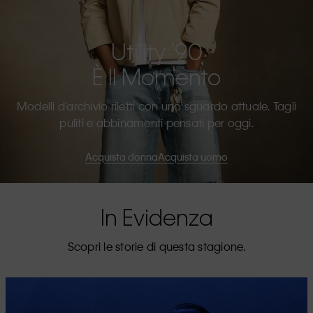
Utility ’90
È Il Momento
Modelli d’archivio riletti con uno sguardo attuale. Tagli
puliti e abbinamenti pensati per oggi.
Acquista donna
Acquista uomo
In Evidenza
Scopri le storie di questa stagione.