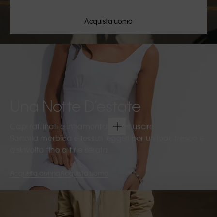
Acquista uomo
Una Notte D’estate
Capi raffinati e intramontabili per uscire.
Sartoria morbida e tessuti leggeri per un look fresco e
disinvolto fino a fine serata.
Acquista donna
Acquista uomo