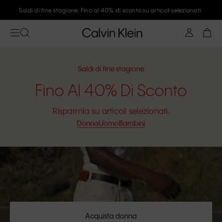
Unisciti a Calvin Klein e ottieni il 10% di sconto
Saldi di fine stagione
Fino Al 40% Di Sconto
Risparmia su articoli selezionati.
Donna
Uomo
Bambini
Acquista donna