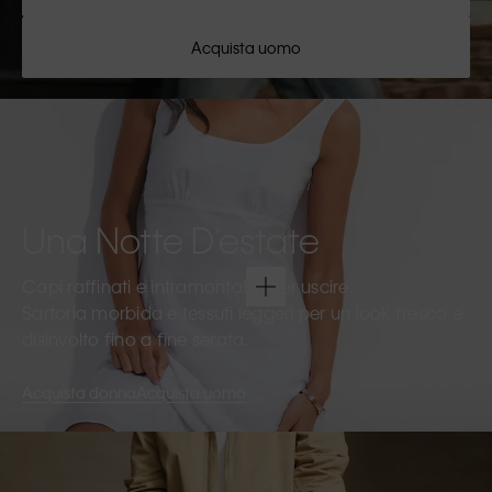
Acquista uomo
Una Notte D’estate
Capi raffinati e intramontabili per uscire.
Sartoria morbida e tessuti leggeri per un look fresco e
disinvolto fino a fine serata.
Acquista donna
Acquista uomo