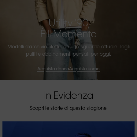
Utility ’90
È Il Momento
Modelli d’archivio riletti con uno sguardo attuale. Tagli
puliti e abbinamenti pensati per oggi.
Acquista donna
Acquista uomo
In Evidenza
Scopri le storie di questa stagione.