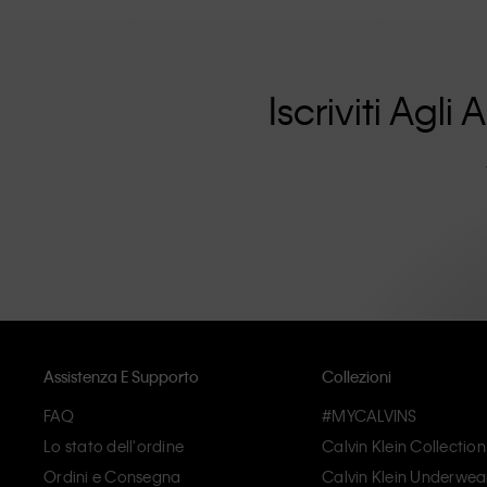
affascinanti per consumatori locali e internazionali. La f
rafforzata dalla sua collezione di abbigliamento unisex e
sono pensati e realizzati con alta qualita' e una partico
superflui. Il risultato sono pezzi unici e duraturi che i
Iscriviti Agl
Assistenza E Supporto
Collezioni
FAQ
#MYCALVINS
Lo stato dell'ordine
Calvin Klein Collection
Ordini e Consegna
Calvin Klein Underwea