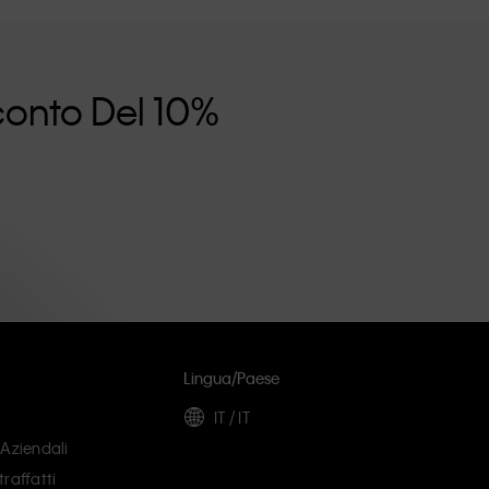
Sconto Del 10%
i
Lingua/paese
IT / IT
 Aziendali
raffatti