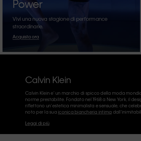
Power
Vivi una nuova stagione di performance
straordinarie.
Acquista ora
Calvin Klein
Calvin Klein e' un marchio di spicco della moda mondial
norme prestabilite. Fondato nel 1968 a New York, il de
riflettono un'estetica minimalista e sensuale, che celebr
noto per la sua
iconica biancheria intima
dall'inimitabi
design
, tra cui il modello straight anni '90. Calvin Klei
Leggi di più
accessori
, che puntano ad elevare I capi essenziali di tutt
Klein Jeans, Calvin Klein Underwear,
Calvin Klein Kids
e
un posizionamento di vendita, e commercializzano un