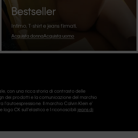
Bestseller
Intimo, T-shirt e jeans firmati.
Acquista donna
Acquista uomo
e, con una ricca storia di contrasto delle
sign dei prodotti e la comunicazione del marchio
a l'autoespressione. Il marchio Calvin Klein e'
le logo CK sull'elastico e I riconoscibili
jeans di
n offre anche
abbigliamento di design
,
scarpe
e
i I giorni. Tutte le linee di Calvin Klein, Calvin
Calvin Klein Sport
, hanno una propria identita' e
a gamma di prodotti universalmente