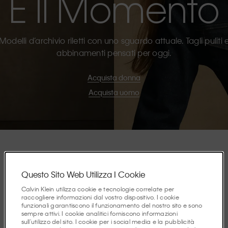
È Il Momento
Modelli d’archivio riletti con uno sguardo attuale. Tagli puliti 
abbinamenti pensati per oggi.
Acquista donna
Acquista uomo
In Evidenza
Questo Sito Web Utilizza I Cookie
Calvin Klein utilizza cookie e tecnologie correlate per
raccogliere informazioni dal vostro dispositivo. I cookie
funzionali garantiscono il funzionamento del nostro sito e sono
Scopri le storie di questa stagione.
sempre attivi. I cookie analitici forniscono informazioni
sull'utilizzo del sito. I cookie per i social media e la pubblicità