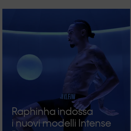
Raphinha indossa
i nuovi modelli Intense