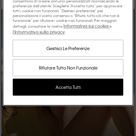
consentono di creare annunci personalizzati riconoscendo le
preferenze dell'utente. Scegliete "Accetta tutto" per approvare
tutti i cookie non funzionali, "Gestisci preferenze" per
personalizzare il vostro consenso o "Rifiuta tutto ciò che non è
funzionale" per rifiutare i cookie non funzionali. Per maggiori
Informativa sui cookie
dettagli, consultare la nostra
e
l'Informativa sulla privacy
.
Gestisci Le Preferenze
Rifiutare Tutto Non Funzionale
Accetta Tutti