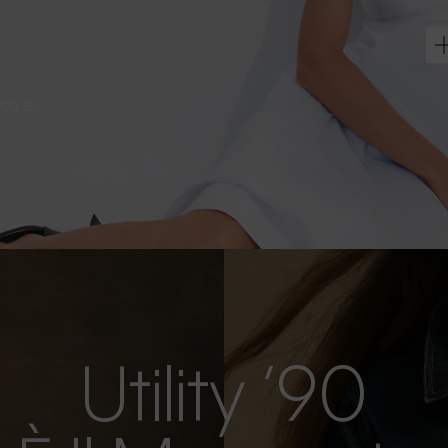
sco e
Utility ’90