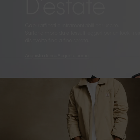
D’estate
Capi raffinati e intramontabili per uscire.
Sartoria morbida e tessuti leggeri per un look fre
disinvolto fino a fine serata.
Acquista donna
Acquista uomo