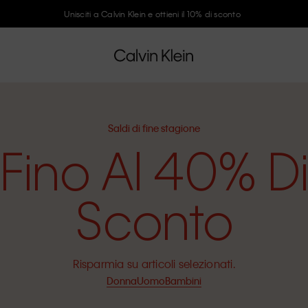
Unisciti a Calvin Klein e ottieni il 10% di sconto
Saldi di fine stagione
Fino Al 40% D
Sconto
Risparmia su articoli selezionati.
Donna
Uomo
Bambini