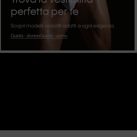
perfetta per te
Scopri modelli versatili adatti a ogni esigenza.
Guida - donna
Guida - uomo