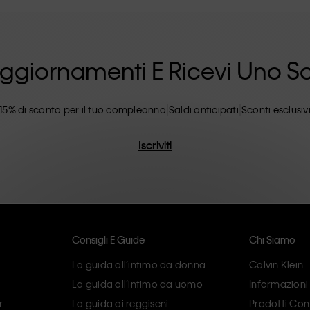
ilosofia inclusiva di Calvin Klein e' ulteriormente
 dalle opzioni di taglie inclusive. I prodotti CK
lare attenzione all'eliminazione di dettagli
ncarnano il comfort moderno.
i Aggiornamenti E Ricevi Uno 
15% di sconto per il tuo compleanno
Saldi anticipati
Sconti esclusiv
Iscriviti
Consigli E Guide
Chi Siamo
La guida all’intimo da donna
Calvin Klein
La guida all’intimo da uomo
Informazioni
r
La guida ai reggiseni
Prodotti Cont