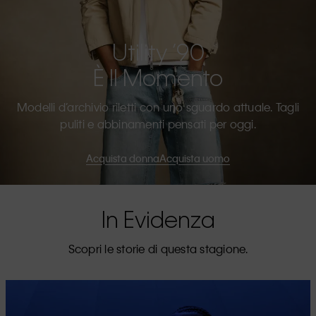
Utility ’90
È Il Momento
Modelli d’archivio riletti con uno sguardo attuale. Tagli
puliti e abbinamenti pensati per oggi.
Acquista donna
Acquista uomo
In Evidenza
Scopri le storie di questa stagione.