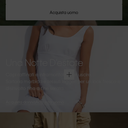
Acquista uomo
Una Notte D’estate
Capi raffinati e intramontabili per uscire.
Sartoria morbida e tessuti leggeri per un look fresco e
disinvolto fino a fine serata.
Acquista donna
Acquista uomo