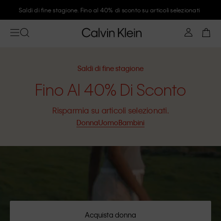
Unisciti a Calvin Klein e ottieni il 10% di sconto
Saldi di fine stagione
Fino Al 40% Di Sconto
Risparmia su articoli selezionati.
Donna
Uomo
Bambini
Acquista donna