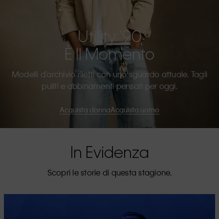
Utility ’90
È Il Momento
Modelli d’archivio riletti con uno sguardo attuale. Tagli
puliti e abbinamenti pensati per oggi.
Acquista donna
Acquista uomo
In Evidenza
Scopri le storie di questa stagione.