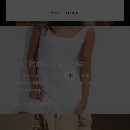
Acquista uomo
Una Notte D’estate
Capi raffinati e intramontabili per uscire.
Sartoria morbida e tessuti leggeri per un look fresco e
disinvolto fino a fine serata.
Acquista donna
Acquista uomo