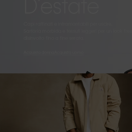
D’estate
Capi raffinati e intramontabili per uscire.
Sartoria morbida e tessuti leggeri per un look fre
disinvolto fino a fine serata.
Acquista donna
Acquista uomo