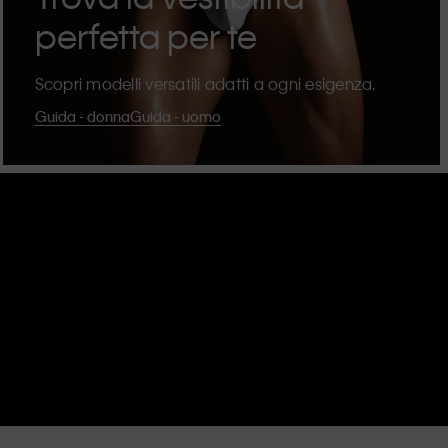
perfetta per te
Scopri modelli versatili adatti a ogni esigenza.
Guida - donna
Guida - uomo