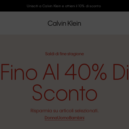
Unisciti a Calvin Klein e ottieni il 10% di sconto
Saldi di fine stagione
Fino Al 40% D
Sconto
Risparmia su articoli selezionati.
Donna
Uomo
Bambini