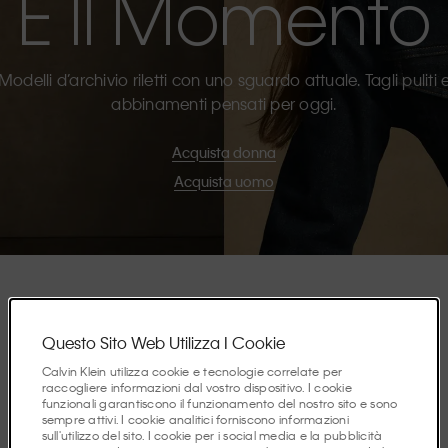
È Il Momento
Modelli d’archivio riletti con uno sguardo attuale. Tagli puliti 
abbinamenti pensati per oggi.
Acquista donna
Acquista uomo
In Evidenza
Questo Sito Web Utilizza I Cookie
Calvin Klein utilizza cookie e tecnologie correlate per
raccogliere informazioni dal vostro dispositivo. I cookie
funzionali garantiscono il funzionamento del nostro sito e sono
Scopri le storie di questa stagione.
sempre attivi. I cookie analitici forniscono informazioni
sull'utilizzo del sito. I cookie per i social media e la pubblicità