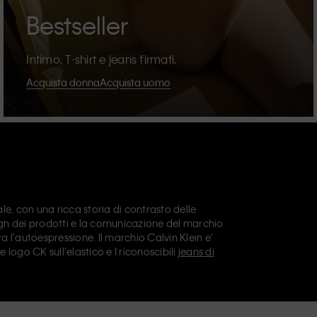
Bestseller
Intimo, T-shirt e jeans firmati.
Acquista donna
Acquista uomo
e, con una ricca storia di contrasto delle
sign dei prodotti e la comunicazione del marchio
a l'autoespressione. Il marchio Calvin Klein e'
le logo CK sull'elastico e I riconoscibili
jeans di
n offre anche
abbigliamento di design
,
scarpe
e
i I giorni. Tutte le linee di Calvin Klein, Calvin
Calvin Klein Sport
, hanno una propria identita' e
a gamma di prodotti universalmente