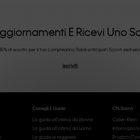
ilosofia inclusiva di Calvin Klein e' ulteriormente
 dalle opzioni di taglie inclusive. I prodotti CK
lare attenzione all'eliminazione di dettagli
ncarnano il comfort moderno.
i Aggiornamenti E Ricevi Uno 
15% di sconto per il tuo compleanno
Saldi anticipati
Sconti esclusiv
Iscriviti
Consigli E Guide
Chi Siamo
La guida all’intimo da donna
Calvin Klein
La guida all’intimo da uomo
Informazioni
r
La guida ai reggiseni
Prodotti Cont