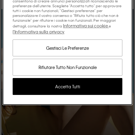
consentono di creare annunci personalizzati riconoscendo le
preferenze dell'utente. Scegliete "Accetta tutto" per approvare
tutti i cookie non funzionali, "Gestisci preferenze" per
personalizzare il vostro consenso o "Rifiuta tutto ciò che non è
funzionale" per rifiutare i cookie non funzionali. Per maggiori
Informativa sui cookie
dettagli, consultare la nostra
e
l'Informativa sulla privacy
.
Gestisci Le Preferenze
Rifiutare Tutto Non Funzionale
Accetta Tutti