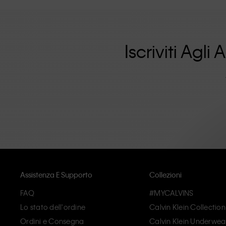
affascinanti per consumatori locali e internazionali. La f
rafforzata dalla sua collezione di abbigliamento unisex e
sono pensati e realizzati con alta qualita' e una partico
superflui. Il risultato sono pezzi unici e duraturi che i
Iscriviti Agl
Assistenza E Supporto
Collezioni
FAQ
#MYCALVINS
Lo stato dell'ordine
Calvin Klein Collection
Ordini e Consegna
Calvin Klein Underwea