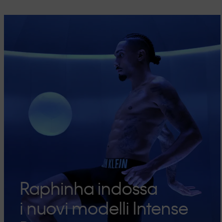
Raphinha indossa
i nuovi modelli Intense