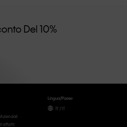
Sconto Del 10%
i
Lingua/paese
IT / IT
 Aziendali
raffatti