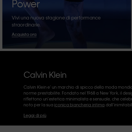
Power
Vivi una nuova stagione di performance
straordinarie.
Acquista ora
Calvin Klein
Calvin Klein e' un marchio di spicco della moda mondial
norme prestabilite. Fondato nel 1968 a New York, il de
riflettono un'estetica minimalista e sensuale, che celebr
noto per la sua
iconica biancheria intima
dall'inimitabi
design
, tra cui il modello straight anni '90. Calvin Klei
Leggi di più
accessori
, che puntano ad elevare I capi essenziali di tutt
Klein Jeans, Calvin Klein Underwear,
Calvin Klein Kids
e
un posizionamento di vendita, e commercializzano un