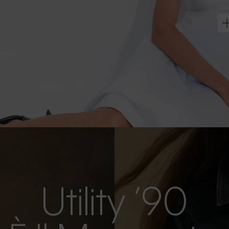
sco e
Utility ’90