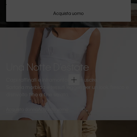
Acquista uomo
Una Notte D’estate
Capi raffinati e intramontabili per uscire.
Sartoria morbida e tessuti leggeri per un look fresco e
disinvolto fino a fine serata.
Acquista donna
Acquista uomo