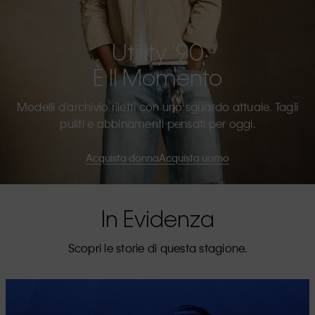
Utility ’90
È Il Momento
Modelli d’archivio riletti con uno sguardo attuale. Tagli
puliti e abbinamenti pensati per oggi.
Acquista donna
Acquista uomo
In Evidenza
Scopri le storie di questa stagione.