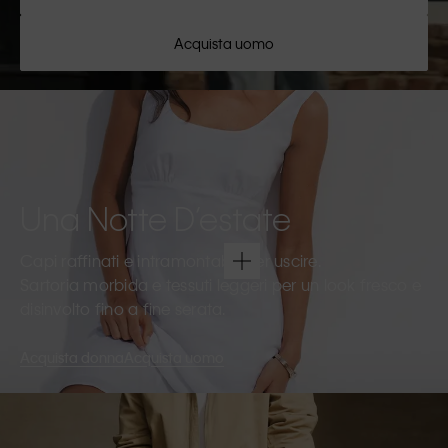
Acquista uomo
Una Notte D’estate
Capi raffinati e intramontabili per uscire.
Sartoria morbida e tessuti leggeri per un look fresco e
disinvolto fino a fine serata.
Acquista donna
Acquista uomo