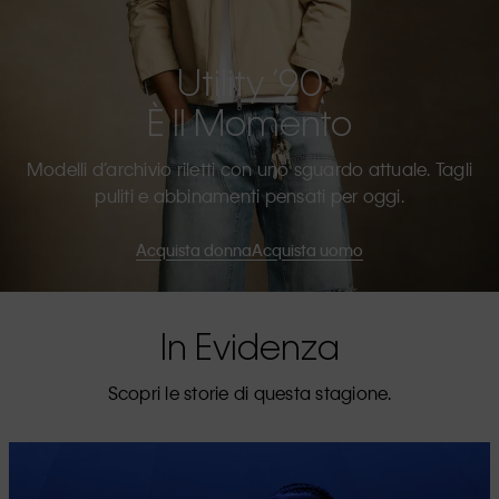
Utility ’90
È Il Momento
Modelli d’archivio riletti con uno sguardo attuale. Tagli
puliti e abbinamenti pensati per oggi.
Acquista donna
Acquista uomo
In Evidenza
Scopri le storie di questa stagione.