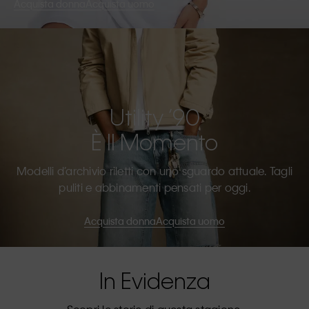
Acquista donna
Acquista uomo
Utility ’90
È Il Momento
Modelli d’archivio riletti con uno sguardo attuale. Tagli
puliti e abbinamenti pensati per oggi.
Acquista donna
Acquista uomo
In Evidenza