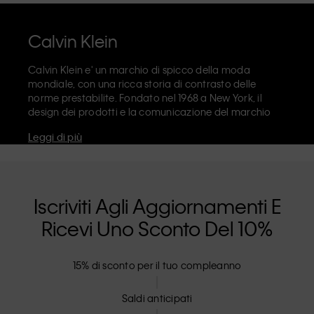
Calvin Klein
Calvin Klein e' un marchio di spicco della moda
mondiale, con una ricca storia di contrasto delle
norme prestabilite. Fondato nel 1968 a New York, il
design dei prodotti e la comunicazione del marchio
riflettono un'estetica minimalista e sensuale, che
Leggi di più
celebra l'autoespressione. Il marchio Calvin Klein e'
noto per la sua
iconica biancheria intima
dall'inimitabile logo CK sull'elastico e I riconoscibili
jeans di design
, tra cui il modello straight anni '90.
Calvin Klein offre anche
abbigliamento di design
,
Iscriviti Agli Aggiornamenti E
scarpe
e
accessori
, che puntano ad elevare I capi
Ricevi Uno Sconto Del 10%
essenziali di tutti I giorni. Tutte le linee di Calvin Klein,
Calvin Klein Jeans, Calvin Klein Underwear,
Calvin Klein
Kids
e
Calvin Klein Sport
, hanno una propria identita' e
15% di sconto per il tuo compleanno
un posizionamento di vendita, e commercializzano
una gamma di prodotti universalmente affascinanti
per consumatori locali e internazionali. La filosofia
Saldi anticipati
inclusiva di Calvin Klein e' ulteriormente rafforzata