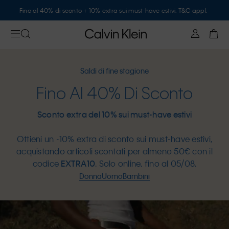
Fino al 40% di sconto + 10% extra sui must-have estivi. T&C appl.
Saldi di fine stagione
Fino Al 40% Di Sconto
Sconto extra del 10% sui must-have estivi
Ottieni un -10% extra di sconto sui must-have estivi,
acquistando articoli scontati per almeno 50€ con il
codice
EXTRA10
. Solo online, fino al 05/08.
Donna
Uomo
Bambini