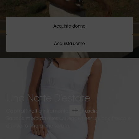
Acquista donna
Acquista uomo
Una Notte D’estate
Capi raffinati e intramontabili per uscire.
Sartoria morbida e tessuti leggeri per un look fresco e
disinvolto fino a fine serata.