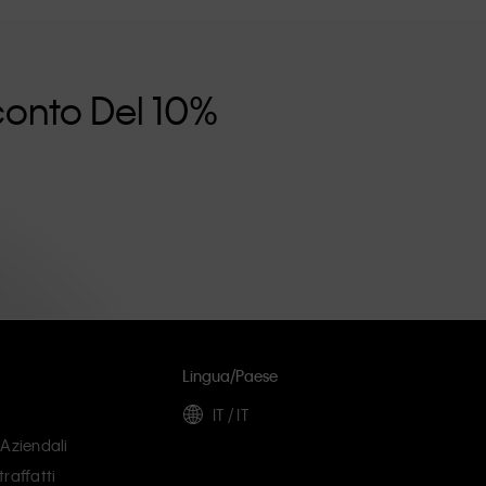
Sconto Del 10%
i
Lingua/paese
IT / IT
 Aziendali
raffatti