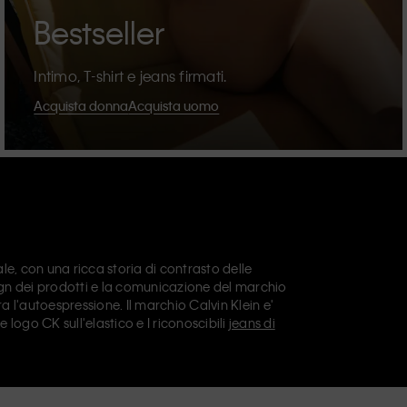
Bestseller
Intimo, T-shirt e jeans firmati.
Acquista donna
Acquista uomo
e, con una ricca storia di contrasto delle
sign dei prodotti e la comunicazione del marchio
a l'autoespressione. Il marchio Calvin Klein e'
le logo CK sull'elastico e I riconoscibili
jeans di
n offre anche
abbigliamento di design
,
scarpe
e
i I giorni. Tutte le linee di Calvin Klein, Calvin
Calvin Klein Sport
, hanno una propria identita' e
a gamma di prodotti universalmente