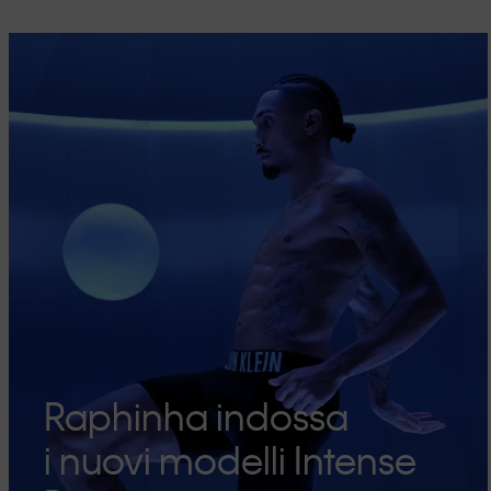
Raphinha indossa
i nuovi modelli Intense