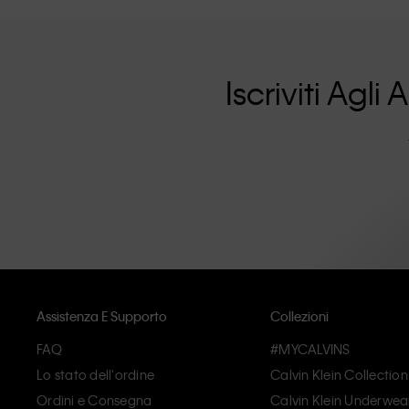
affascinanti per consumatori locali e internazionali. La f
rafforzata dalla sua collezione di abbigliamento unisex e
sono pensati e realizzati con alta qualita' e una partico
superflui. Il risultato sono pezzi unici e duraturi che i
Iscriviti Agl
Assistenza E Supporto
Collezioni
FAQ
#MYCALVINS
Lo stato dell'ordine
Calvin Klein Collection
Ordini e Consegna
Calvin Klein Underwea