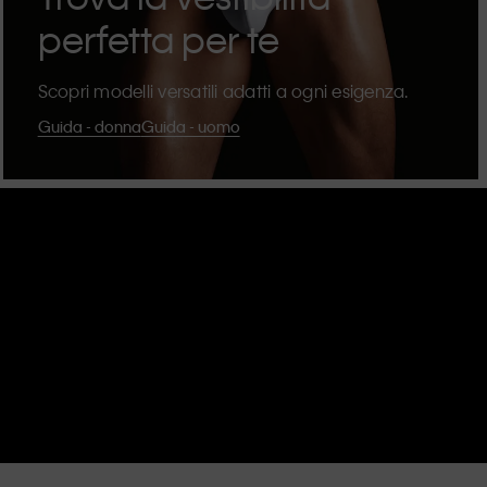
perfetta per te
Scopri modelli versatili adatti a ogni esigenza.
Guida - donna
Guida - uomo