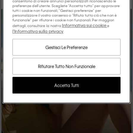
consentono di creare annunci personalizzati riconoscendo le
preferenze dell'utente. Scegliete "Accetta tutto" per approvare
tutti i cookie non funzionali, "Gestisci preferenze" per
personalizzare il vostro consenso o "Rifiuta tutto ciò che non è
funzionale" per rifiutare i cookie non funzionali. Per maggiori
Informativa sui cookie
dettagli, consultare la nostra
e
l'Informativa sulla privacy
.
Gestisci Le Preferenze
Rifiutare Tutto Non Funzionale
Accetta Tutti