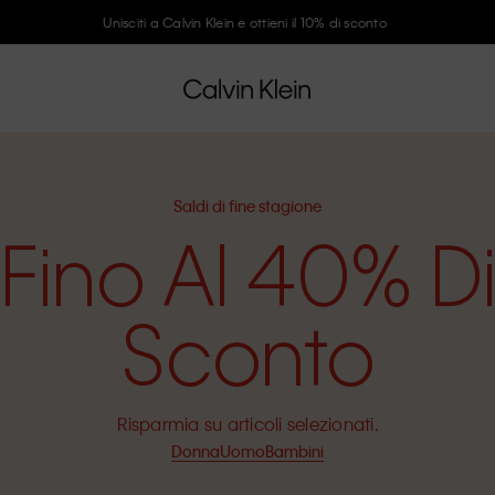
Unisciti a Calvin Klein e ottieni il 10% di sconto
Saldi di fine stagione
Fino Al 40% D
Sconto
Risparmia su articoli selezionati.
Donna
Uomo
Bambini