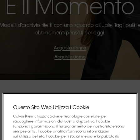
È Il Momento
Modelli d’archivio riletti con uno sguardo attuale. Tagli puliti 
abbinamenti pensati per oggi.
Acquista donna
Acquista uomo
In Evidenza
Questo Sito Web Utilizza I Cookie
Calvin Klein utilizza cookie e tecnologie correlate per
raccogliere informazioni dal vostro dispositivo. I cookie
funzionali garantiscono il funzionamento del nostro sito e sono
Scopri le storie di questa stagione.
sempre attivi. I cookie analitici forniscono informazioni
sull'utilizzo del sito. I cookie per i social media e la pubblicità