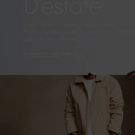
D’estate
Capi raffinati e intramontabili per uscire.
Sartoria morbida e tessuti leggeri per un look fre
disinvolto fino a fine serata.
Acquista donna
Acquista uomo