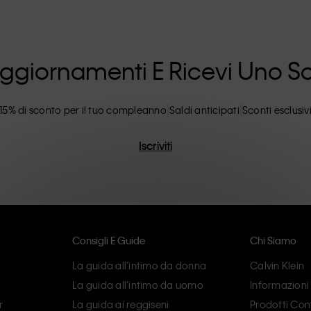
ilosofia inclusiva di Calvin Klein e' ulteriormente
 dalle opzioni di taglie inclusive. I prodotti CK
lare attenzione all'eliminazione di dettagli
ncarnano il comfort moderno.
i Aggiornamenti E Ricevi Uno 
15% di sconto per il tuo compleanno
Saldi anticipati
Sconti esclusiv
Iscriviti
Consigli E Guide
Chi Siamo
La guida all’intimo da donna
Calvin Klein
La guida all’intimo da uomo
Informazioni
r
La guida ai reggiseni
Prodotti Cont