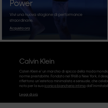
Power
Vivi una nuova stagione di performance
straordinarie.
Acquista ora
Calvin Klein
Calvin Klein e' un marchio di spicco della moda mondial
norme prestabilite. Fondato nel 1968 a New York, il de
riflettono un'estetica minimalista e sensuale, che celebr
noto per la sua
iconica biancheria intima
dall'inimitabi
design
, tra cui il modello straight anni '90. Calvin Klei
Leggi di più
accessori
, che puntano ad elevare I capi essenziali di tutt
Klein Jeans, Calvin Klein Underwear,
Calvin Klein Kids
e
un posizionamento di vendita, e commercializzano un