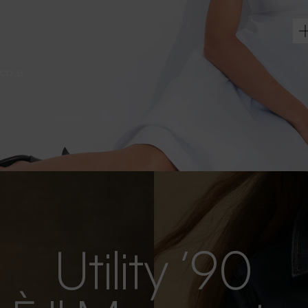
sco e
Utility ’90